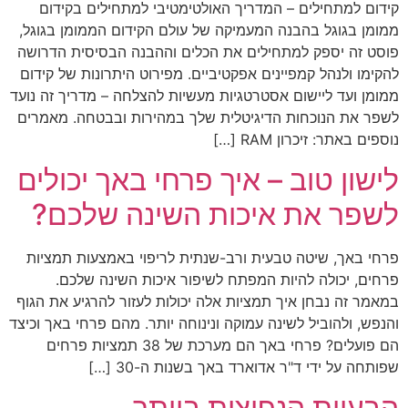
קידום למתחילים – המדריך האולטימטיבי למתחילים בקידום
ממומן בגוגל בהבנה המעמיקה של עולם הקידום הממומן בגוגל,
פוסט זה יספק למתחילים את הכלים וההבנה הבסיסית הדרושה
להקימו ולנהל קמפיינים אפקטיביים. מפירוט היתרונות של קידום
ממומן ועד ליישום אסטרטגיות מעשיות להצלחה – מדריך זה נועד
לשפר את הנוכחות הדיגיטלית שלך במהירות ובבטחה. מאמרים
נוספים באתר: זיכרון RAM […]
לישון טוב – איך פרחי באך יכולים
לשפר את איכות השינה שלכם?
פרחי באך, שיטה טבעית ורב-שנתית לריפוי באמצעות תמציות
פרחים, יכולה להיות המפתח לשיפור איכות השינה שלכם.
במאמר זה נבחן איך תמציות אלה יכולות לעזור להרגיע את הגוף
והנפש, ולהוביל לשינה עמוקה ונינוחה יותר. מהם פרחי באך וכיצד
הם פועלים? פרחי באך הם מערכת של 38 תמציות פרחים
שפותחה על ידי ד"ר אדוארד באך בשנות ה-30 […]
הבעיות הנפוצות ביותר