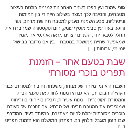
גווני שמנת ועץ הפכו בשנים האחרונות למגמה בולטת בעיצוב
מטבחים, והסיבה לכך נעוצה בשילוב הייחודי בין חמימות
ונייטרליות. צבע השמנת מעניק למטבח תחושת מרחב, אור
ורוגע, בעוד עץ טבעי מוסיף עומק, חום וטקסטורה שמחברת את
החלל לטבע. יחד, השניים יוצרים מראה אלגנטי אך מזמין,
שמאפשר שהייה ממושכת במטבח – בין אם מדובר בבישול
יומיומי, ארוחות […]
שבת בטעם אחר – הזמנת
תפריט בוכרי מסורתי
השבת היא זמן מיוחד של מנוחה, משפחה וחיבור למסורת. עבור
הקהילה הבוכרית, היא גם הזדמנות לחוות את טעמי הבית
והמסורת הקולינרית – מנות עשירות, תבלינים ייחודיים וריחות
שמזכירים את המטבח הביתי של סבתא. אך ההכנה של סעודה
בוכרית מסורתית יכולה להיות מאתגרת, במיוחד בעידן המודרני
שבו הזמן מוגבל והלחץ רב. הפתרון המושלם הוא הזמנת תפריט
[…]