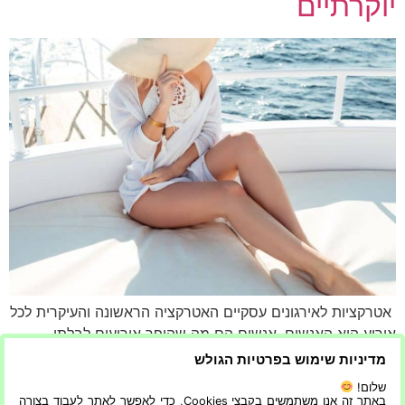
יוקרתיים
אטרקציות לאירגונים עסקיים האטרקציה הראשונה והעיקרית לכל
אירוע היא האנשים. אנשים הם מה שהופך אירועים לבלתי
נשכחים. הם אלו שיוצרים תחושת שייכות, והם אלו שהופכים
מדיניות שימוש בפרטיות הגולש
אירוע לכדאי. בבקשה עוד מאמרים מרתקים: מה ננגן? – מדריך
שלום!
לבניית הפלייליסט המושלם לאירוע חברתי ארגון והפקת אירועים
באתר זה אנו משתמשים בקבצי Cookies, כדי לאפשר לאתר לעבוד בצורה