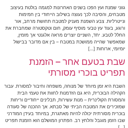
גווני שמנת ועץ הפכו בשנים האחרונות למגמה בולטת בעיצוב
מטבחים, והסיבה לכך נעוצה בשילוב הייחודי בין חמימות
ונייטרליות. צבע השמנת מעניק למטבח תחושת מרחב, אור
ורוגע, בעוד עץ טבעי מוסיף עומק, חום וטקסטורה שמחברת את
החלל לטבע. יחד, השניים יוצרים מראה אלגנטי אך מזמין,
שמאפשר שהייה ממושכת במטבח – בין אם מדובר בבישול
יומיומי, ארוחות […]
שבת בטעם אחר – הזמנת
תפריט בוכרי מסורתי
השבת היא זמן מיוחד של מנוחה, משפחה וחיבור למסורת. עבור
הקהילה הבוכרית, היא גם הזדמנות לחוות את טעמי הבית
והמסורת הקולינרית – מנות עשירות, תבלינים ייחודיים וריחות
שמזכירים את המטבח הביתי של סבתא. אך ההכנה של סעודה
בוכרית מסורתית יכולה להיות מאתגרת, במיוחד בעידן המודרני
שבו הזמן מוגבל והלחץ רב. הפתרון המושלם הוא הזמנת תפריט
[…]